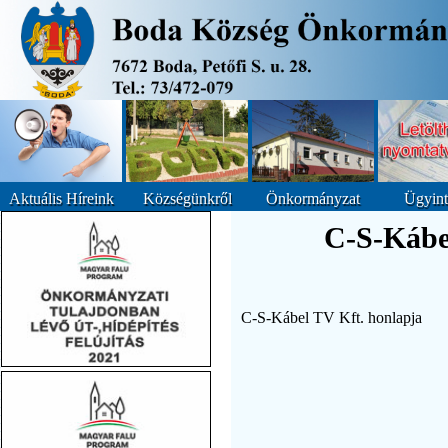
Aktuális Híreink
Községünkről
Önkormányzat
Ügyint
C-S-Kábe
C-S-Kábel TV Kft. honlapja