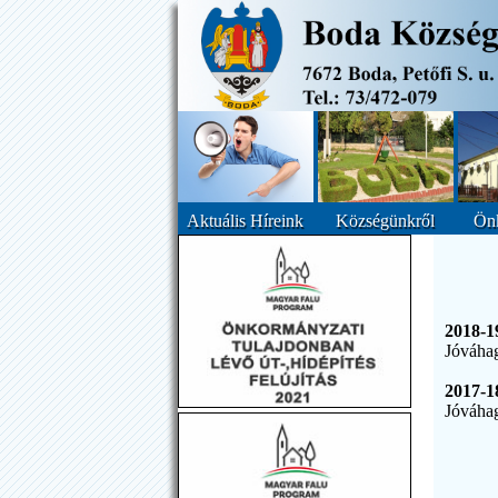
Aktuális Híreink
Községünkről
Ön
2018-1
Jóváhag
2017-1
Jóváhag