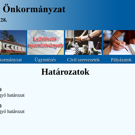
kormányzat
Ügyintézés
Civil szervezetek
Pályázatok
Határozatok
9
yó határozat
8
yó határozat